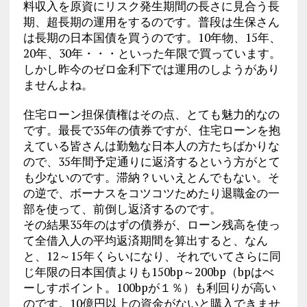
料収入を原資にリスク発生期間の長さに見合う長
期、超長期の運用をするのです。普段は生保さん
は長期の日本国債を買うのです。10年物、15年、
20年、30年・・・といった年限で買っています。
しかし昨今のゼロ金利下では運用のしようがあり
ませんよね。
住宅ローン担保債権はその点、とても魅力的なの
です。最長で35年の債券ですが、住宅ローンを抱
えている皆さんは勤勉な日本人の方たちばかりな
ので、35年間予定通りに返済するという方がとて
も少ないのです。滞納？いいえとんでもない。そ
の逆で、ボーナスをコツコツためたり退職金の一
部を使って、前倒し返済するのです。
その結果35年のはずの債券が、ローン残高を使っ
て全借入人の平均返済期間を算出すると、なん
と、12～15年くらいになり、それでいてさらに同
じ年限の日本国債よりも150bp～200bp（bpはべ
ーしすポイント。100bpが１％）も利回りが高い
のです。10億円以上の資金がないと購入できませ