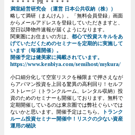
＊＊＊＊＊ PR ＊＊＊＊＊
満室経営研究会 （運営 日本公共収納（株））
略して満研（まんけん）。「無料会員登録」画面
からメールアドレスを登録していただきますと、
翌日以降物件速報が届くようになります。
関東圏にお住まいの方は、
都心で投資スキルをあ
げていただくためのセミナーを定期的に実施して
います（毎週開催）。
開催予定は健美家に掲載されています。
https://www.kenbiya.com/semihost/mykura/
小口細分化して空室リスクを極限まで押さえなが
らアパマン投資を上回る驚異の高利回り！セルフ
ストレージ（トランクルーム、レンタル収納）投
資のためのセミナーも開催しております。無料で
定期開催しているのは東京圏では弊社ぐらいでは
ないかと思います。開催予定はこちら。
トランク
ルーム投資セミナー開催中！リスクの少ない資産
運用の秘訣